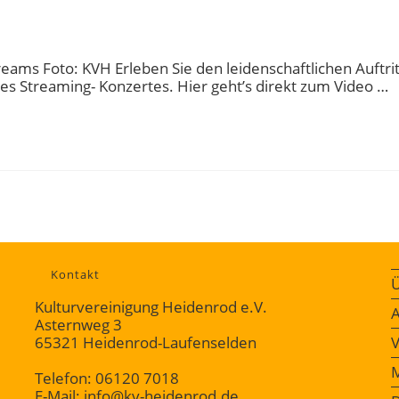
reams Foto: KVH Erleben Sie den leidenschaftlichen Auftrit
s Streaming- Konzertes. Hier geht’s direkt zum Video …
Kontakt
Ü
Kulturvereinigung Heidenrod e.V.
A
Asternweg 3
65321 Heidenrod-Laufenselden
V
M
Telefon: 06120 7018
E-Mail: info@kv-heidenrod.de