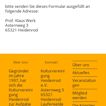
bitte senden Sie dieses Formular ausgefüllt an
folgende Adresse:
Prof. Klaus Werk
Asternweg 3
65321 Heidenrod
Über Uns
Kontakt
Über uns
Gegründet
Kulturvereini
Aktuelles
im Jahre
gung
1997, hat
Heidenrod
Veranstaltun
sich die
e.V.
gen
Kulturvereini
Asternweg 3
Mitglied
gung
65321
werden
Heidenrod
Heidenrod-
zur Aufgabe
Laufenselde
Die Künstler