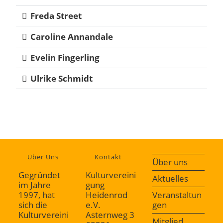
Freda Street
Caroline Annandale
Evelin Fingerling
Ulrike Schmidt
Über Uns
Kontakt
Über uns
Gegründet
Kulturvereini
Aktuelles
im Jahre
gung
1997, hat
Heidenrod
Veranstaltun
sich die
e.V.
gen
Kulturvereini
Asternweg 3
Mitglied