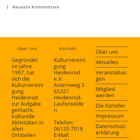
Neueste Kommentare
Über Uns
Kontakt
Über uns
Gegründet
Kulturvereini
Aktuelles
im Jahre
gung
1997, hat
Heidenrod
Veranstaltun
sich die
e.V.
gen
Kulturvereini
Asternweg 3
Mitglied
gung
65321
werden
Heidenrod
Heidenrod-
zur Aufgabe
Laufenselde
Die Künstler
gemacht,
n
Impressum
kulturelle
Aktivitäten in
Telefon:
Datenschutz
allen
06120 7018
erklärung
Ortsteilen
E-Mail: