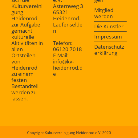
Kulturvereini
Asternweg 3
Mitglied
gung
65321
werden
Heidenrod
Heidenrod-
zur Aufgabe
Laufenselde
Die Künstler
gemacht,
n
Impressum
kulturelle
Aktivitäten in
Telefon:
Datenschutz
allen
06120 7018
erklärung
Ortsteilen
E-Mail:
von
info@kv-
Heidenrod
heidenrod.d
zu einem
e
festen
Bestandteil
werden zu
lassen.
Copyright Kulturvereinigung Heidenrod e.V. 2020