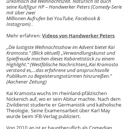
urkomisch die Weihnachtszeit. Natürlich ist auch
seine Kultfigur HP – Handwerker Peters (Comedy-Serie
mit über zwei
Millionen Aufrufen bei YouTube, Facebook &
Instagram) .
Mehr erfahren:
Videos von Handwerker Peters
„Die lustigste Weihnachtsshow im Advent bietet Kai
Kramosta.“ (Blick aktuell) „Verwandlungskunst und
Spielfreude machen dieses Kabarettstück zu einem
Highlight.“ (Westfälische Nachrichten)
„Kai Kramosta
verstand es,…das erfahrene und anspruchsvolle
Publikum zu
Begeisterungsstürmen hinzureißen.“
(Aachener Zeitung)
Kai Kramosta wuchs im rheinland-pfälzischen
Nickenich auf, wo er sein Abitur machte. Nach dem
Zivildienst studierte er Germanistik und katholische
Theologie. Seine Examensarbeit über Karl May
wurde beim IFB-Verlag publiziert.
Von 2010 an ist er hauptberuflich als Comedian