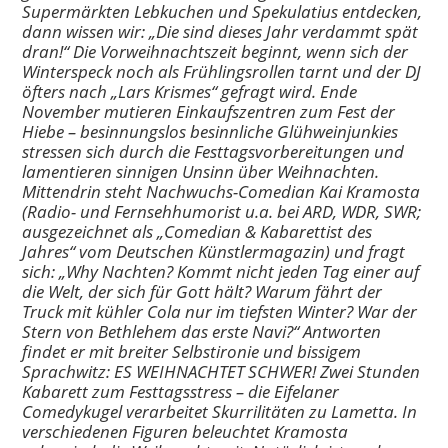
Supermärkten Lebkuchen und Spekulatius entdecken,
dann wissen wir: „Die sind dieses Jahr verdammt spät
dran!“ Die Vorweihnachtszeit beginnt, wenn sich der
Winterspeck noch
als Frühlingsrollen tarnt und der DJ
öfters nach „Lars Krismes“ gefragt wird. Ende
November mutieren Einkaufszentren zum Fest der
Hiebe – besinnungslos besinnliche Glühweinjunkies
stressen sich durch die Festtagsvorbereitungen und
lamentieren sinnigen Unsinn über
Weihnachten.
Mittendrin steht Nachwuchs-Comedian Kai Kramosta
(Radio- und Fernsehhumorist u.a. bei ARD, WDR, SWR;
ausgezeichnet als „Comedian & Kabarettist des
Jahres“ vom Deutschen Künstlermagazin) und fragt
sich: „Why Nachten? Kommt nicht jeden
Tag einer auf
die Welt, der sich für Gott hält? Warum fährt der
Truck mit kühler Cola nur im tiefsten Winter? War der
Stern von Bethlehem das erste Navi?“ Antworten
findet er mit breiter Selbstironie und bissigem
Sprachwitz: ES WEIHNACHTET SCHWER! Zwei Stunden
Kabarett zum Festtagsstress – die Eifelaner
Comedykugel verarbeitet Skurrilitäten zu Lametta. In
verschiedenen Figuren beleuchtet Kramosta