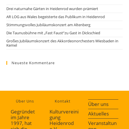
Drei naturnahe Gärten in Heidenrod wurden prämiert
AR LOG aus Wales begeisterte das Publikum in Heidenrod
Stimmungsvolles Jubiläumskonzert am Altenberg
Die Taunusbühne mit „Fast Faust“zu Gast in Dickschied
Großes Jubiläumskonzert des Akkordeonorchesters Wiesbaden in
Kemel
Neueste Kommentare
Über Uns
Kontakt
Über uns
Gegründet
Kulturvereini
Aktuelles
im Jahre
gung
1997, hat
Heidenrod
Veranstaltun
sich die
e.V.
gen