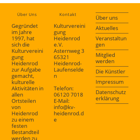
Über Uns
Kontakt
Über uns
Gegründet
Kulturvereini
Aktuelles
im Jahre
gung
1997, hat
Heidenrod
Veranstaltun
sich die
e.V.
gen
Kulturvereini
Asternweg 3
Mitglied
gung
65321
werden
Heidenrod
Heidenrod-
zur Aufgabe
Laufenselde
Die Künstler
gemacht,
n
Impressum
kulturelle
Aktivitäten in
Telefon:
Datenschutz
allen
06120 7018
erklärung
Ortsteilen
E-Mail:
von
info@kv-
Heidenrod
heidenrod.d
zu einem
e
festen
Bestandteil
werden zu