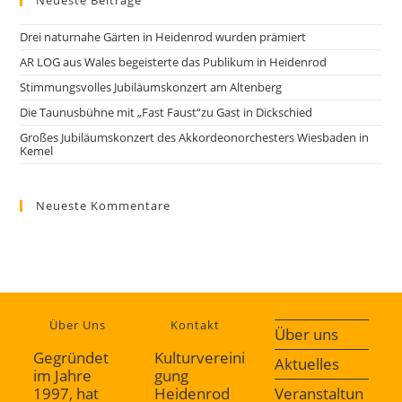
Neueste Beiträge
e
o
n
n
Drei naturnahe Gärten in Heidenrod wurden prämiert
-
AR LOG aus Wales begeisterte das Publikum in Heidenrod
N
Stimmungsvolles Jubiläumskonzert am Altenberg
a
Die Taunusbühne mit „Fast Faust“zu Gast in Dickschied
v
i
Großes Jubiläumskonzert des Akkordeonorchesters Wiesbaden in
Kemel
g
a
t
Neueste Kommentare
i
o
n
Über Uns
Kontakt
Über uns
Gegründet
Kulturvereini
Aktuelles
im Jahre
gung
1997, hat
Heidenrod
Veranstaltun