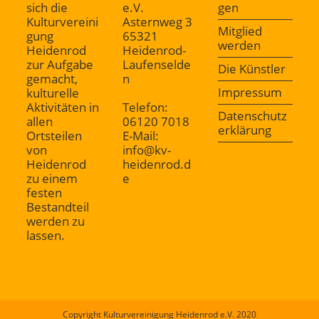
sich die
e.V.
gen
Kulturvereini
Asternweg 3
Mitglied
gung
65321
werden
Heidenrod
Heidenrod-
zur Aufgabe
Laufenselde
Die Künstler
gemacht,
n
Impressum
kulturelle
Aktivitäten in
Telefon:
Datenschutz
allen
06120 7018
erklärung
Ortsteilen
E-Mail:
von
info@kv-
Heidenrod
heidenrod.d
zu einem
e
festen
Bestandteil
werden zu
lassen.
Copyright Kulturvereinigung Heidenrod e.V. 2020