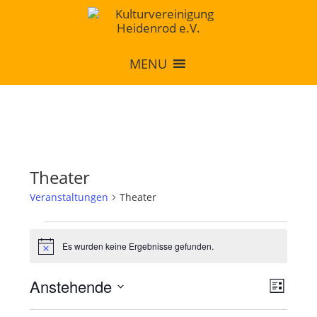
MENU
Theater
Veranstaltungen
Theater
Es wurden keine Ergebnisse gefunden.
H
i
n
Anstehende
A
V
w
L
e
e
n
D
i
i