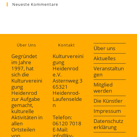
Neueste Kommentare
Über Uns
Kontakt
Über uns
Gegründet
Kulturvereini
Aktuelles
im Jahre
gung
1997, hat
Heidenrod
Veranstaltun
sich die
e.V.
gen
Kulturvereini
Asternweg 3
Mitglied
gung
65321
werden
Heidenrod
Heidenrod-
zur Aufgabe
Laufenselde
Die Künstler
gemacht,
n
Impressum
kulturelle
Aktivitäten in
Telefon:
Datenschutz
allen
06120 7018
erklärung
Ortsteilen
E-Mail:
von
info@kv-