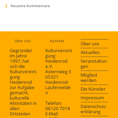
Neueste Kommentare
Über Uns
Kontakt
Über uns
Gegründet
Kulturvereini
Aktuelles
im Jahre
gung
1997, hat
Heidenrod
Veranstaltun
sich die
e.V.
gen
Kulturvereini
Asternweg 3
Mitglied
gung
65321
werden
Heidenrod
Heidenrod-
zur Aufgabe
Laufenselde
Die Künstler
gemacht,
n
Impressum
kulturelle
Aktivitäten in
Telefon:
Datenschutz
allen
06120 7018
erklärung
Ortsteilen
E-Mail: