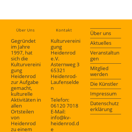
Über Uns
Kontakt
Über uns
Gegründet
Kulturvereini
Aktuelles
im Jahre
gung
1997, hat
Heidenrod
Veranstaltun
sich die
e.V.
gen
Kulturvereini
Asternweg 3
Mitglied
gung
65321
werden
Heidenrod
Heidenrod-
zur Aufgabe
Laufenselde
Die Künstler
gemacht,
n
Impressum
kulturelle
Aktivitäten in
Telefon:
Datenschutz
allen
06120 7018
erklärung
Ortsteilen
E-Mail:
von
info@kv-
Heidenrod
heidenrod.d
zu einem
e