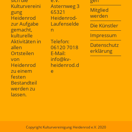
sich die
e.V.
gen
Kulturvereini
Asternweg 3
Mitglied
gung
65321
werden
Heidenrod
Heidenrod-
zur Aufgabe
Laufenselde
Die Künstler
gemacht,
n
Impressum
kulturelle
Aktivitäten in
Telefon:
Datenschutz
allen
06120 7018
erklärung
Ortsteilen
E-Mail:
von
info@kv-
Heidenrod
heidenrod.d
zu einem
e
festen
Bestandteil
werden zu
lassen.
Copyright Kulturvereinigung Heidenrod e.V. 2020