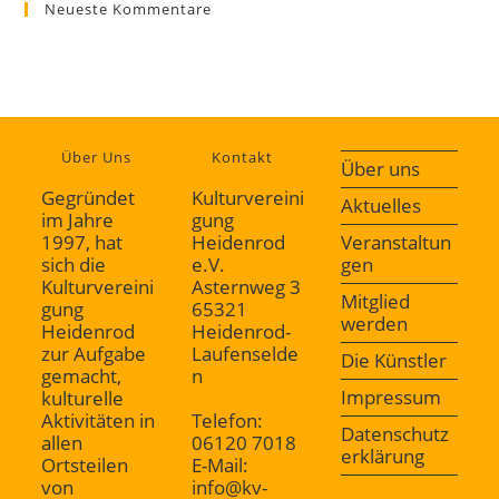
Neueste Kommentare
Über Uns
Kontakt
Über uns
Gegründet
Kulturvereini
Aktuelles
im Jahre
gung
1997, hat
Heidenrod
Veranstaltun
sich die
e.V.
gen
Kulturvereini
Asternweg 3
Mitglied
gung
65321
werden
Heidenrod
Heidenrod-
zur Aufgabe
Laufenselde
Die Künstler
gemacht,
n
Impressum
kulturelle
Aktivitäten in
Telefon:
Datenschutz
allen
06120 7018
erklärung
Ortsteilen
E-Mail:
von
info@kv-