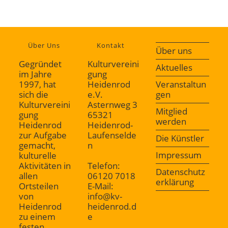
Über Uns
Kontakt
Über uns
Gegründet
Kulturvereini
Aktuelles
im Jahre
gung
1997, hat
Heidenrod
Veranstaltun
sich die
e.V.
gen
Kulturvereini
Asternweg 3
Mitglied
gung
65321
werden
Heidenrod
Heidenrod-
zur Aufgabe
Laufenselde
Die Künstler
gemacht,
n
Impressum
kulturelle
Aktivitäten in
Telefon:
Datenschutz
allen
06120 7018
erklärung
Ortsteilen
E-Mail:
von
info@kv-
Heidenrod
heidenrod.d
zu einem
e
festen